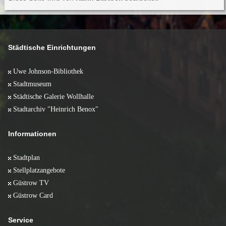
Juli 2008 (17)
Juni 2008 (10)
Mai 2008 (5)
April 2008 (13)
März 2008 (10)
Städtische Einrichtungen
Februar 2008 (10)
Januar 2008 (5)
Uwe Johnson-Bibliothek
Stadtmuseum
Städtische Galerie Wollhalle
Stadtarchiv "Heinrich Benox"
Informationen
Stadtplan
Stellplatzangebote
Güstrow TV
Güstrow Card
Service