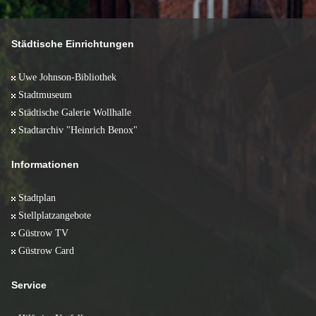
Juni 2008 (10)
Januar 2012 (2)
Februar 2011 (2)
Januar 2010 (1)
April 2009 (17)
Mai 2008 (5)
Januar 2011 (2)
März 2009 (11)
April 2008 (13)
Februar 2009 (11)
März 2008 (10)
Städtische Einrichtungen
Januar 2009 (6)
Februar 2008 (10)
Januar 2008 (5)
Uwe Johnson-Bibliothek
Stadtmuseum
Städtische Galerie Wollhalle
Stadtarchiv "Heinrich Benox"
Informationen
Stadtplan
Stellplatzangebote
Güstrow TV
Güstrow Card
Service