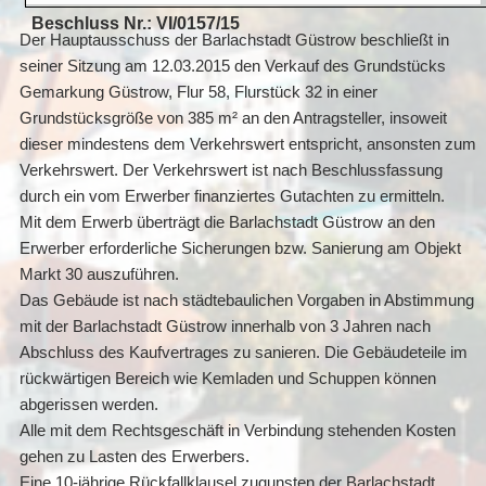
Beschluss Nr.: VI/0157/15
Der Hauptausschuss der Barlachstadt Güstrow beschließt in
seiner Sitzung am 12.03.2015 den Verkauf des Grundstücks
Gemarkung Güstrow, Flur 58, Flurstück 32 in einer
Grundstücksgröße von 385 m² an den Antragsteller, insoweit
dieser mindestens dem Verkehrswert entspricht, ansonsten zum
Verkehrswert. Der Verkehrswert ist nach Beschlussfassung
durch ein vom Erwerber finanziertes Gutachten zu ermitteln.
Mit dem Erwerb überträgt die Barlachstadt Güstrow an den
Erwerber erforderliche Sicherungen bzw. Sanierung am Objekt
Markt 30 auszuführen.
Das Gebäude ist nach städtebaulichen Vorgaben in Abstimmung
mit der Barlachstadt Güstrow innerhalb von 3 Jahren nach
Abschluss des Kaufvertrages zu sanieren. Die Gebäudeteile im
rückwärtigen Bereich wie Kemladen und Schuppen können
abgerissen werden.
Alle mit dem Rechtsgeschäft in Verbindung stehenden Kosten
gehen zu Lasten des Erwerbers.
Eine 10-jährige Rückfallklausel zugunsten der Barlachstadt