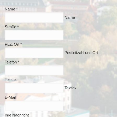
Name
*
Name
Straße
*
PLZ, Ort
*
Postleitzahl und Ort
Telefon
*
Telefax
Telefax
E-Mail
Ihre Nachricht