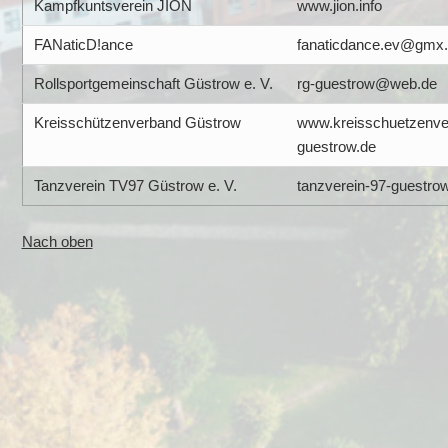
Kampfkuntsverein JION
www.jion.info
FANaticD!ance
fanaticdance.ev@gmx
Rollsportgemeinschaft Güstrow e. V.
rg-guestrow@web.de
Kreisschützenverband Güstrow
www.kreisschuetzenve
guestrow.de
Tanzverein TV97 Güstrow e. V.
tanzverein-97-guestro
Nach oben