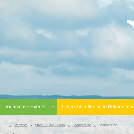
Tourismus · Events
Ortsrecht · öffentliche Bekanntm
Startseite
Stadt · Kultur · Politik
Sportvereine
Sportvereine