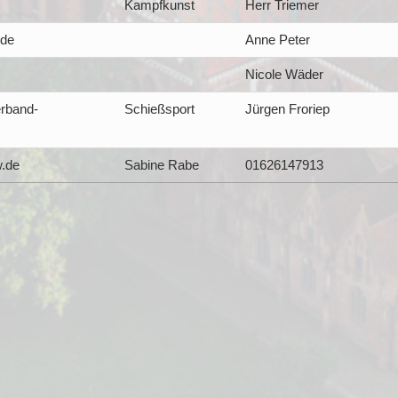
Kampfkunst
Herr Triemer
.de
Anne Peter
Nicole Wäder
rband-
Schießsport
Jürgen Froriep
w.de
Sabine Rabe
01626147913