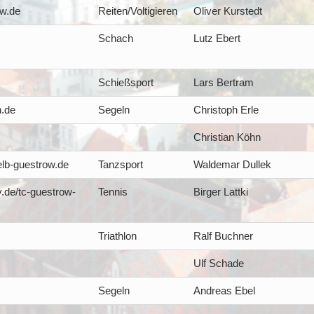
ow.de
Reiten/Voltigieren
Oliver Kurstedt
Schach
Lutz Ebert
Schießsport
Lars Bertram
n.de
Segeln
Christoph Erle
Christian Köhn
lb-guestrow.de
Tanzsport
Waldemar Dullek
de/tc-guestrow-
Tennis
Birger Lattki
Triathlon
Ralf Buchner
Ulf Schade
Segeln
Andreas Ebel