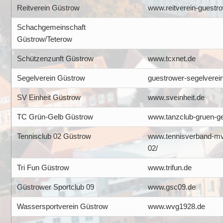
Reitverein Güstrow
www.reitverein-guestr
Schachgemeinschaft
Güstrow/Teterow
Schützenzunft Güstrow
www.tcxnet.de
Segelverein Güstrow
guestrower-segelverei
SV Einheit Güstrow
www.sveinheit.de
TC Grün-Gelb Güstrow
www.tanzclub-gruen-ge
Tennisclub 02 Güstrow
www.tennisverband-mv.
02/
Tri Fun Güstrow
www.trifun.de
Güstrower Sportclub 09
www.gsc09.de
Wassersportverein Güstrow
www.wvg1928.de