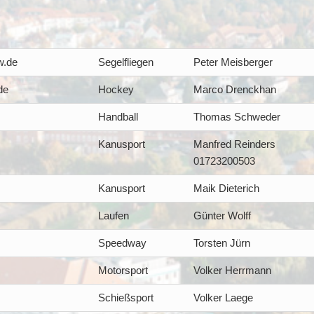
w.de
Segelfliegen
Peter Meisberger
de
Hockey
Marco Drenckhan
Handball
Thomas Schweder
Kanusport
Manfred Reinders
01723200503
Kanusport
Maik Dieterich
Laufen
Günter Wolff
Speedway
Torsten Jürn
Motorsport
Volker Herrmann
Schießsport
Volker Laege