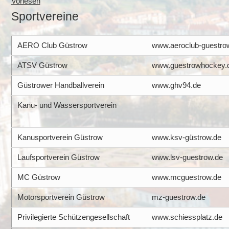
Vorlesen
Sportvereine
AERO Club Güstrow
www.aeroclub-guestro
ATSV Güstrow
www.guestrowhockey.
Güstrower Handballverein
www.ghv94.de
Kanu- und Wassersportverein
Kanusportverein Güstrow
www.ksv-güstrow.de
Laufsportverein Güstrow
www.lsv-guestrow.de
MC Güstrow
www.mcguestrow.de
Motorsportverein Güstrow
mz-guestrow.de
Privilegierte Schützengesellschaft
www.schiessplatz.de