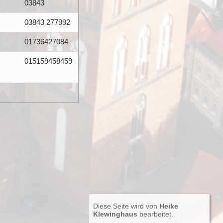
03843
03843 277992
01736427084
015159458459
Diese Seite wird von
Heike
Klewinghaus
bearbeitet.