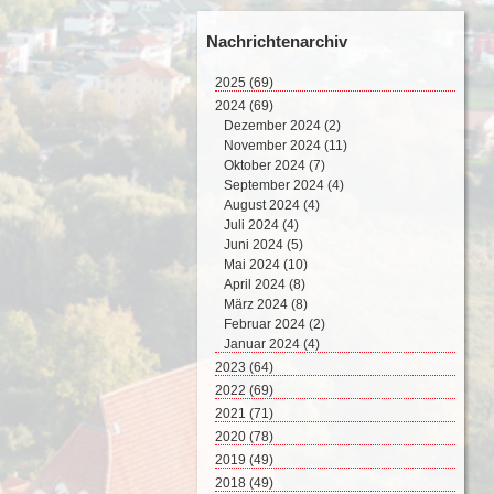
Nachrichtenarchiv
2025
(69)
August 2025 (2)
2024
(69)
Juli 2025 (9)
Dezember 2024 (2)
Juni 2025 (8)
November 2024 (11)
Mai 2025 (17)
Oktober 2024 (7)
April 2025 (15)
September 2024 (4)
März 2025 (12)
August 2024 (4)
Februar 2025 (6)
Juli 2024 (4)
Juni 2024 (5)
Mai 2024 (10)
April 2024 (8)
März 2024 (8)
Februar 2024 (2)
Januar 2024 (4)
2023
(64)
Dezember 2023 (2)
2022
(69)
November 2023 (8)
Dezember 2022 (8)
2021
(71)
Oktober 2023 (4)
November 2022 (4)
Dezember 2021 (8)
2020
(78)
September 2023 (4)
Oktober 2022 (10)
November 2021 (7)
Dezember 2020 (7)
2019
(49)
August 2023 (6)
September 2022 (5)
Oktober 2021 (5)
November 2020 (9)
Dezember 2019 (5)
2018
(49)
Juli 2023 (5)
August 2022 (7)
September 2021 (6)