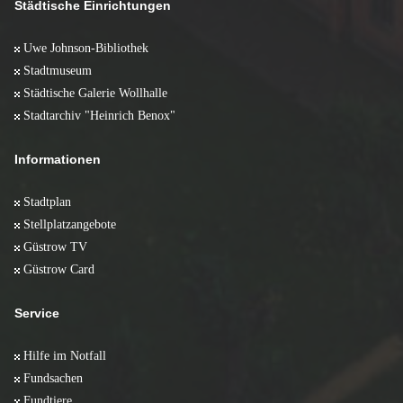
März 2008 (10)
Städtische Einrichtungen
Januar 2009 (6)
Februar 2008 (10)
Januar 2008 (5)
Uwe Johnson-Bibliothek
Stadtmuseum
Städtische Galerie Wollhalle
Stadtarchiv "Heinrich Benox"
Informationen
Stadtplan
Stellplatzangebote
Güstrow TV
Güstrow Card
Service
Hilfe im Notfall
Fundsachen
Fundtiere