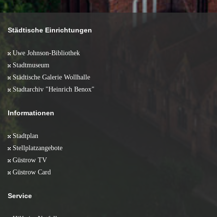
Juni 2008 (10)
Januar 2012 (2)
Februar 2011 (2)
Januar 2010 (1)
April 2009 (17)
Mai 2008 (5)
Januar 2011 (2)
März 2009 (11)
April 2008 (13)
Februar 2009 (11)
März 2008 (10)
Städtische Einrichtungen
Januar 2009 (6)
Februar 2008 (10)
Januar 2008 (5)
Uwe Johnson-Bibliothek
Stadtmuseum
Städtische Galerie Wollhalle
Stadtarchiv "Heinrich Benox"
Informationen
Stadtplan
Stellplatzangebote
Güstrow TV
Güstrow Card
Service